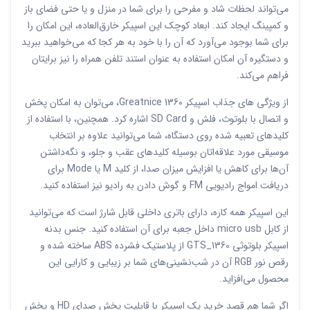
می‌تواند لحظات شاد و مفرحی را برای شما در منزل و یا حتی فضای باز
و کمپینگ ایجاد کند. ابعاد کوچک این اسپیکر خارق‌العاده، این امکان را
برای شما بوجود می‌آورد که آن را با خود به هر کجا که می‌خواهید ببرید
و دستگیره آن امکان استفاده به عنوان استند تلفن همراه را نیز برایتان
فراهم می‌کند.
از ویژگی های جذاب اسپیکر Greatnice 1360، می‌توان به امکان پخش
و اتصال با بلوتوث، فلش و SD Card اشاره کرد. همچنین، با استفاده از
کلیدهای تعبیه شده روی دستگاه، شما می‌توانید علاوه بر انتخاب
موسیقی مورد علاقه‌اتان بوسیله کلیدهای عقب و جلو، و نگه‌داشتن
آن‌ها برای کاهش یا افزایش میزان صدا، از کلید M یا Mode برای
دریافت امواج رادیویی FM و گوش دادن به رادیو نیز استفاده کنید.
این اسپیکر همه کاره، دارای باتری داخلی قابل شارژ است که می‌توانید
از کابل micro usb داخل جعبه برای آن استفاده کنید. جنس بدنه
اسپیکر بلوتوثی GTS_1360 از پلاستیک فشرده ABS ساخته شده و
رقص نور RGB آن در شب‌نشینی‌های شما بر زیبایی و کارایی این
محصول می‌افزاید.
اگر شما هم قصد خرید یک اسپیکر با قابلیت پخش صدای HD و پخش