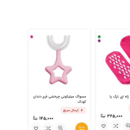
دستکش سیلیک
لطافت پوس
له ای ترک پا
مسواک سیلیکونی چرخشی فرم دندان
ارسال س
کودک
ارسال سریع
365,000
145,000