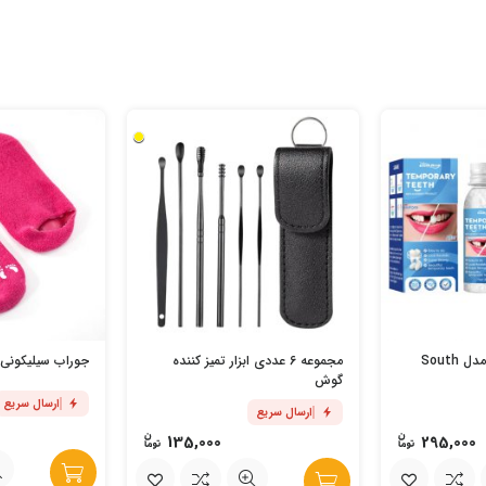
پروتز دندان جادویی مدل South
مجموعه 6 عددی ابزار تمیز کننده
جوراب سیلیکونی ژ
گوش
ارسال سریع
ارسال سریع
135,000
295,000