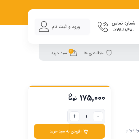
شماره تماس
ورود و ثبت نام
02191018480
0
علاقمندی ها
سبد خرید
175,000
د درد و
افزودن به سبد خرید