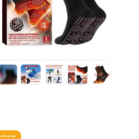
+4
توضیحات