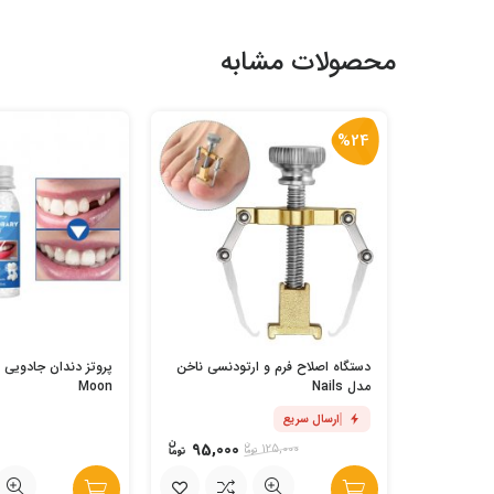
محصولات مشابه
%24
دستگاه اصلاح فرم و ارتودنسی ناخن
مدل Nails
Moon
ارسال سریع
95,000
125,000