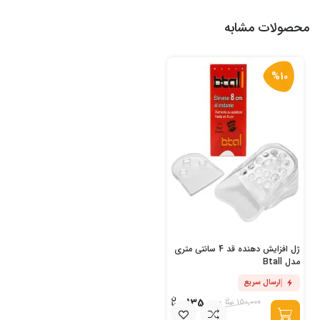
محصولات مشابه
%10
ژل افزایش دهنده قد 4 سانتی متری
مدل Btall
ارسال سریع
135,000
150,000