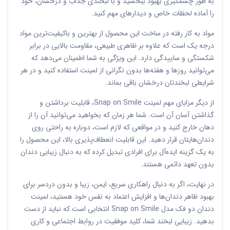
به طور چشمگیری بهبود ببخشید و با لبخندی جذاب و درخشان، خود
را آماده لحظات خاص و دیدارهای مهم کنید.
مواد به کار رفته در ساخت این محصول از بهترین و باکیفیت‌ترین مواد
درجه یک است که علاوه بر ظاهری طبیعی، مقاومت بالایی در برابر
شکستگی و ساییدگی دارد. این ویژگی به شما اطمینان می‌دهد که
می‌توانید روزها و هفته‌ها بدون نگرانی از لمینت استفاده کنید و در هر
شرایطی لبخندتان درخشان باقی بماند.
از دیگر مزایای مهم لمینت Snap on Smile، قابلیت برداشتن و
گذاشتن آسان آن است. شما هر زمان که بخواهید می‌توانید آن را از
دهان خارج کنید و در مواقعی که لازم است، دوباره به راحتی روی
دندان‌هایتان قرار دهید. این قابلیت انعطاف‌پذیری بالا، این محصول را
به یک گزینه ایده‌آل برای افرادی تبدیل کرده که به دنبال زیبایی دندان
بدون تعهد دائمی هستند.
در نهایت، اگر به دنبال راهکاری سریع، ایمن، زیبا و بدون دردسر برای
بهبود ظاهر دندان‌ها و افزایش اعتماد به نفس خود هستید، لمینت
دندان دو فک مدل Snap on Smile انتخابی است که نباید از دست
بدهید. زیبایی لبخند شما، کلید موفقیت در روابط اجتماعی و کاری