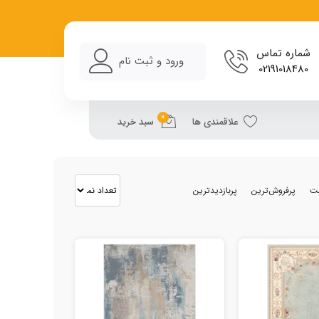
شماره تماس
ورود و ثبت نام
02191018480
0
علاقمندی ها
سبد خرید
مت
پرفروش‌ترین
پربازدیدترین