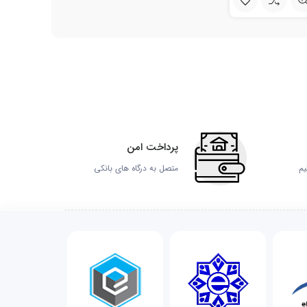
پرداخت امن
یم
متصل به درگاه های بانکی