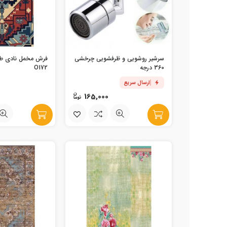
سرشیر روشویی و ظرفشویی چرخشی
فرش مخمل نادی ط
360 درجه
O172
ارسال سریع
165,000