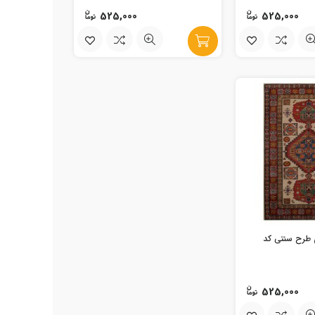
525,000
525,000
طرح سنتی کد
525,000