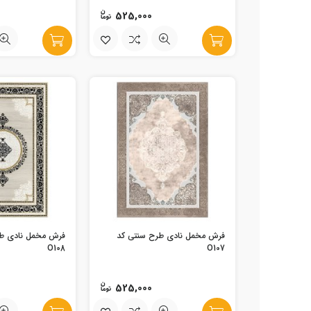
525,000
فرش مخمل نادی طرح سنتی کد
فرش مخمل نادی ط
O108
O107
525,000