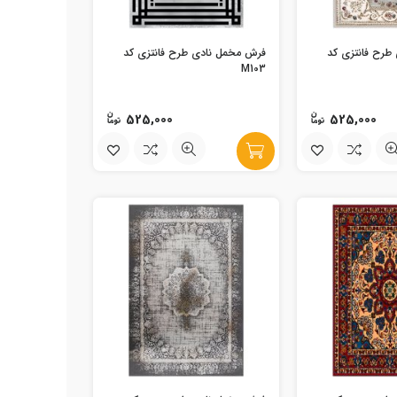
طرح فانتزی کد
فرش مخمل نادی طرح فانتزی کد
M103
525,000
525,000