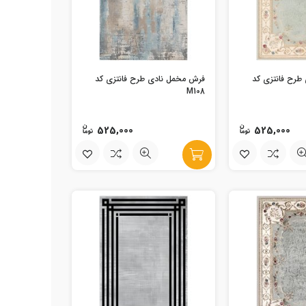
طرح فانتزی کد
فرش مخمل نادی طرح فانتزی کد
M108
525,000
525,000