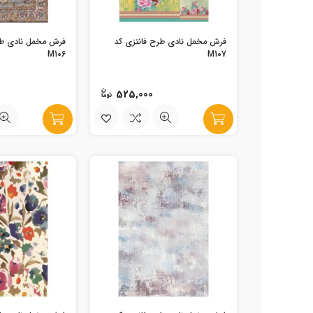
فرش مخمل نادی طرح فانتزی کد
فرش مخمل نادی طر
M106
M107
525,000