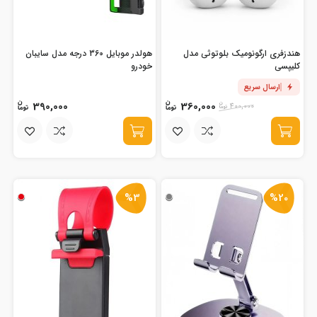
هندزفری ارگونومیک بلوتوثی مدل
هولدر موبایل 360 درجه مدل سایبان
کلیپسی
خودرو
ارسال سریع
390,000
360,000
400,000
%3
%20