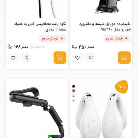
نگهدارنده موبایل شیشه و داشبورد
نگهدارنده مغناطیسی کابل به همراه
خودرو مدل MU360
بسته 2 عددی
ارسال سریع
ارسال سریع
168,000
450,000
200,000
%10
+