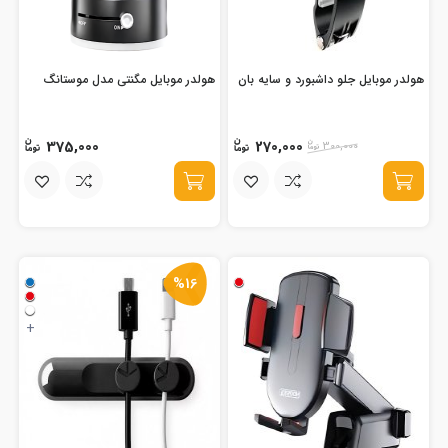
هولدر موبایل جلو داشبورد و سایه بان
هولدر موبایل مگنتی مدل موستانگ
375,000
270,000
300,000
%16
+