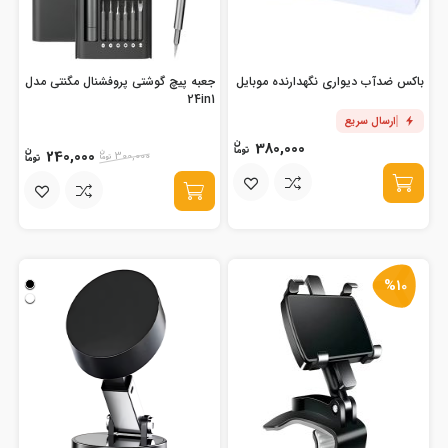
باکس ضدآب دیواری نگهدارنده موبایل
جعبه پیچ گوشتی پروفشنال مگنتی مدل
24in1
ارسال سریع
380,000
240,000
300,000
%10