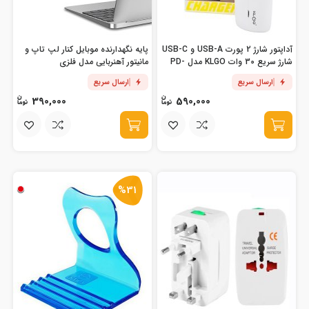
آداپتور شارژ 2 پورت USB-A و USB-C
پایه نگهدارنده موبایل کنار لپ تاپ و
شارژ سریع 30 وات KLGO مدل PD-
مانیتور آهنربایی مدل فلزی
400
ارسال سریع
ارسال سریع
390,000
590,000
%31