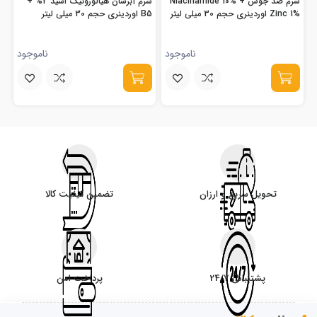
سرم ضد جوش Niacinamide 10% +
سرم آبرسان هیالورونیک اسید 2% +
Zinc 1% اوردینری حجم 30 میلی لیتر
B5 اوردینری حجم 30 میلی لیتر
ناموجود
ناموجود
تحویل سریع و ارزان
تضمین کیفیت کالا
پشتیبانی 24/7
پرداخت امن