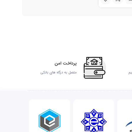
پرداخت امن
یم
متصل به درگاه های بانکی