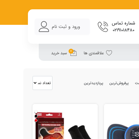
شماره تماس
ورود و ثبت نام
02191018480
0
علاقمندی ها
سبد خرید
مت
پرفروش‌ترین
پربازدیدترین