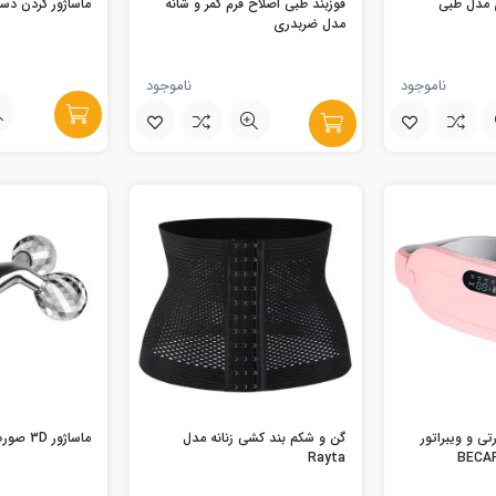
مدل طبی
قوزبند طبی اصلاح فرم کمر و شانه
ماساژور گردن دست
مدل ضربدری
ناموجود
ناموجود
تی و ویبراتور
گن و شکم بند کشی زنانه مدل
ماساژور 3D صورت و بدن
Rayta