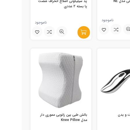
ی مدل NE
پد سیلیکونی اصلاح انحراف شصت
پا بسته 2 عددی
ناموجود
ناموجود
بالش طبی بین زانویی مموری دار
مدل Knee Pillow