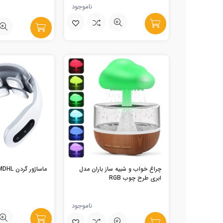
ناموجود
چراغ خواب و شبیه ساز باران مدل
ماساژور گردن MDHL مدل MD-066
ابری طرح چوب RGB
ناموجود