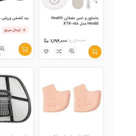
ماساژور و تنس عضلانی Health
بند کششی ورزشی مدل etch
Herald مدل XTK-058
ارسال سریع
1,196,000
1,300,000
تن