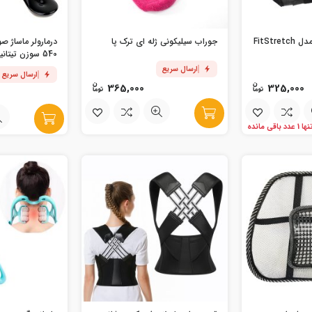
FitStr
جوراب سیلیکونی ژله ای ترک پا
درمارولر ماساژ 
540 سوزن تیتانیومی
ارسال سریع
ارسال سریع
365,000
325,000
ها 1 عدد باقی مانده