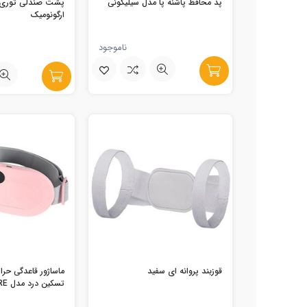
پد محافظ پاشنه پا مدل سیلیکونی
پشت صندلی توری 
ارگونومیک
ناموجود
قوزبند پروانه ای سفید
ماساژور قاعدگی حرار
تسکین درد مدل BECARE