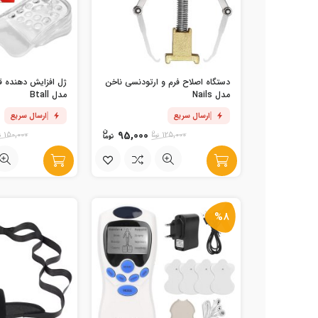
دستگاه اصلاح فرم و ارتودنسی ناخن
مدل Nails
مدل Btall
ارسال سریع
ارسال سریع
95,000
150,000
125,000
%8