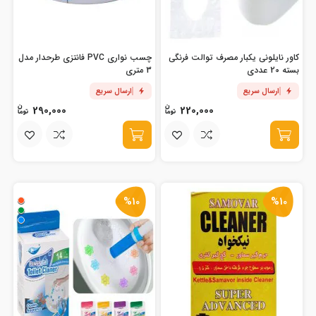
کاور نایلونی یکبار مصرف توالت فرنگی
چسب نواری PVC فانتزی طرحدار مدل
بسته 20 عددی
3 متری
ارسال سریع
ارسال سریع
290,000
220,000
%10
%10