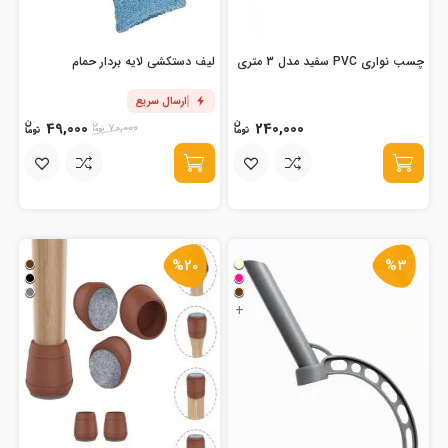
چسب نواری PVC سفید مدل 3 متری
لیف دستکشی لایه بردار حمام
ارسال سریع
49,000
240,000
70,000
%20
%3
+