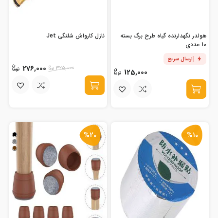
هولدر نگهدارنده گیاه طرح برگ بسته
نازل کارواش شلنگی Jet
10 عددی
ارسال سریع
276,000
325,000
125,000
%20
%10