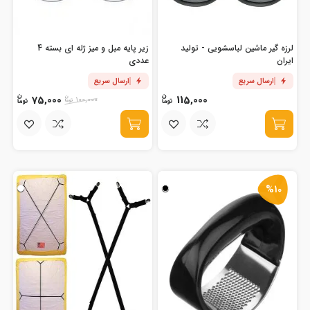
لرزه گیر ماشین لباسشویی - تولید
زیر پایه مبل و میز ژله ای بسته 4
ایران
عددی
ارسال سریع
ارسال سریع
75,000
115,000
100,000
%10