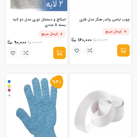
چوب لباسی واندر هنگر مدل فلزی
اسکاچ و دستمال توری مدل دو لایه
بسته 5 عددی
ارسال سریع
ارسال سریع
160,000
200,000
90,000
100,000
%30
+