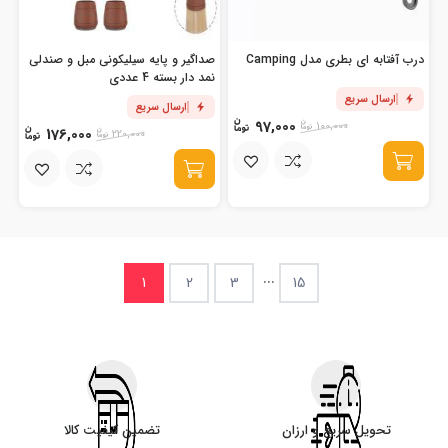
درب آفتابه ای بطری مدل Camping
صداگیر و پایه سیلیکونی مبل و صندلی
نمد دار بسته 4 عددی
ارسال سریع
ارسال سریع
97,000
100,000
176,000
220,000
...
1
2
3
15
تحویل سریع و ارزان
تضمین کیفیت کالا