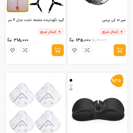
سیر له کن پرسی
گیره نگهدارنده ملحفه تخت مدل 4 سر
ارسال سریع
ارسال سریع
315,000
135,000
150,000
%35