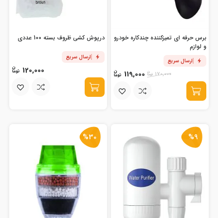
برس حرفه ای تمیزکننده چندکاره خودرو
درپوش کشی ظروف بسته 100 عددی
و لوازم
ارسال سریع
ارسال سریع
120,000
119,000
170,000
%30
%9