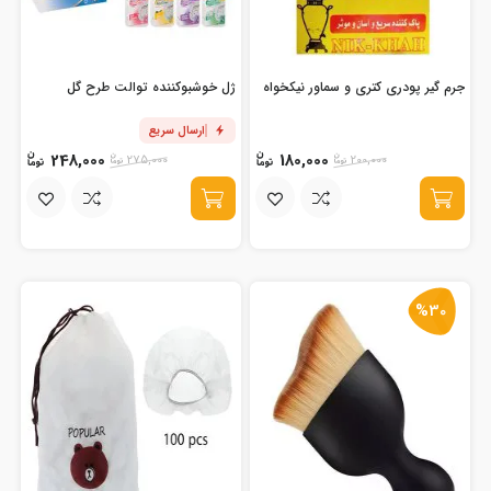
جرم گیر پودری کتری و سماور نیکخواه
ژل خوشبوکننده توالت طرح گل
ارسال سریع
248,000
180,000
275,000
200,000
%30