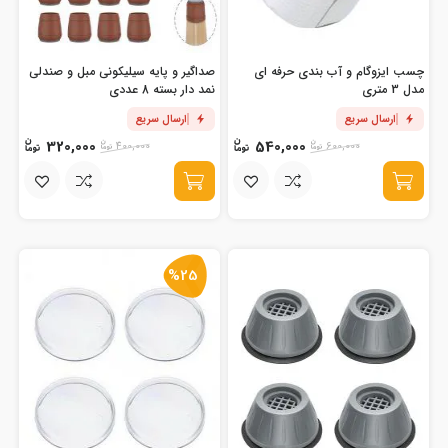
چسب ایزوگام و آب بندی حرفه ای
صداگیر و پایه سیلیکونی مبل و صندلی
مدل 3 متری
نمد دار بسته 8 عددی
ارسال سریع
ارسال سریع
320,000
540,000
400,000
600,000
%25