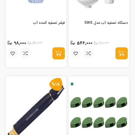
دستگاه تصفیه آب مدل SWS
فیلتر تصفیه کننده آب
98,000
546,000
140,000
600,000
%15