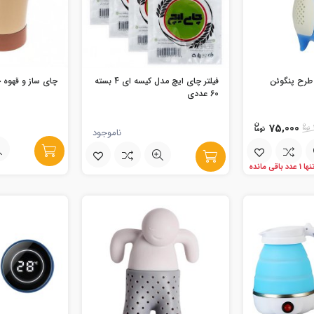
طرح پنگوئن
فیلتر چای ایچ مدل کیسه ای 4 بسته
چای ساز و قهوه
60 عددی
75,000
ناموجود
ها 1 عدد باقی مانده