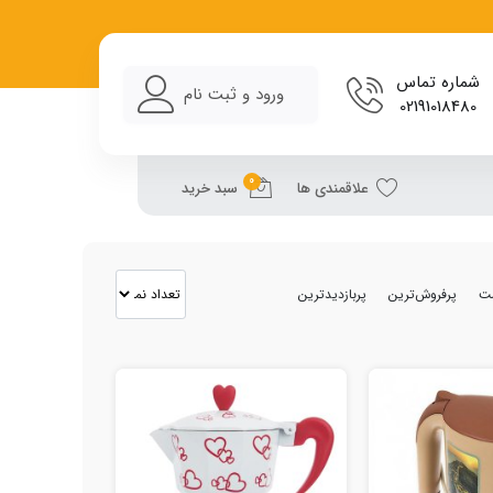
شماره تماس
ورود و ثبت نام
02191018480
0
علاقمندی ها
سبد خرید
مت
پرفروش‌ترین
پربازدیدترین