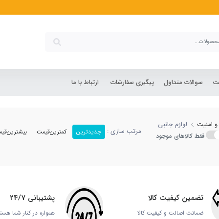
 جانبی دزدگیر (چشمی، آژیر، 
شت
سوالات متداول
پیگیری سفارشات
ارتباط با ما
و امنیت
لوازم جانبی
مرتب سازی :
جدیدترین
کمترین‌قیمت
بیشترین‌قی
فقط کالاهای موجود
تضمین کیفیت کالا
پشتیبانی 24/7
ضمانت اصالت و کیفیت کالا
همواره در کنار شما هست