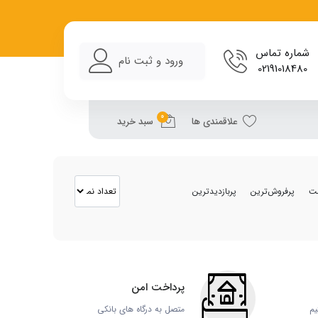
باتری و ...) با بهترین قیمت
شماره تماس
ورود و ثبت نام
02191018480
0
علاقمندی ها
سبد خرید
مت
پرفروش‌ترین
پربازدیدترین
پرداخت امن
یم
متصل به درگاه های بانکی