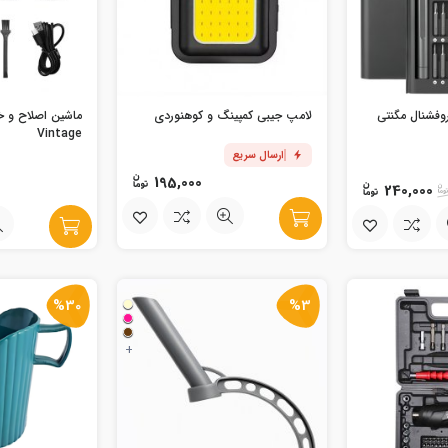
وفشنال مگنتی
لامپ جیبی کمپینگ و کوهنوردی
ماشین اصلاح و 
Vintage
ارسال سریع
195,000
240,000
%30
%3
+