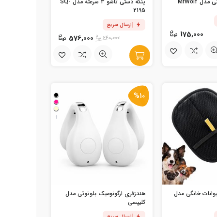
دل MrWolf
پنکه دستی تاشو 3 سرعته مدل SQ-
2195
ارسال سریع
175,000
576,000
640,000
%10
+
وانات خانگی مدل
هندزفری ارگونومیک بلوتوثی مدل
کلیپسی
ارسال سریع