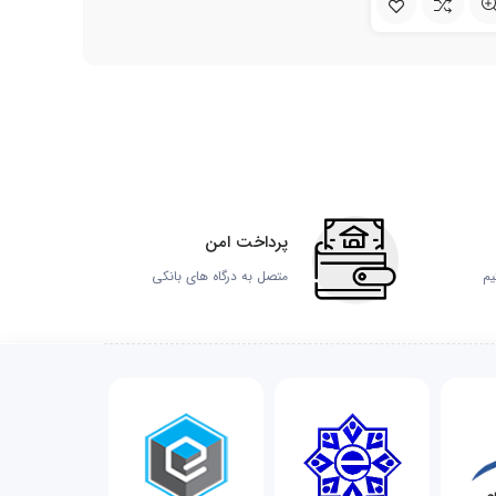
پرداخت امن
یم
متصل به درگاه های بانکی