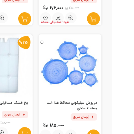
176,000
200,000
تنها 1 عدد باقی مانده
%25
درپوش سیلیکونی محافظ غذا السا
یخ خشک مسافرتی 10 ساعت
بسته 6 عددی
ارسال سریع
ارسال سریع
200,000
185,000