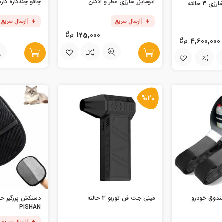
اتومایزر شارژی عطر و ادکلن
چاقو چندکاره کارتی م
کارواش و سمپاش شارژی 3 حالته
ارسال سریع
ارسال سریع
125,000
4,600,000
%20
ندوق خودرو
مینی جت فن توربو 3 حالته
دستکش پرزگیر حی
PISHAN
ارسال سریع