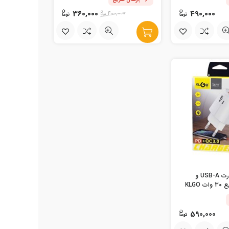
360,000
490,000
400,000
آداپتور شارژ 2 پورت USB-A و
USB-C شارژ سریع 30 وات KLGO
590,000