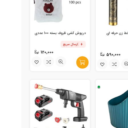
خط زن حرفه ای
درپوش کشی ظروف بسته 100 عددی
ارسال سریع
120,000
590,000