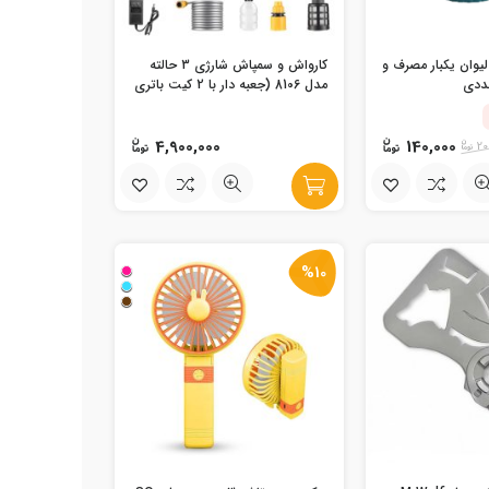
لیوان یکبار مصرف و
کارواش و سمپاش شارژی 3 حالته
مدل 8106 (جعبه دار با 2 کیت باتری
همراه)
4,900,000
140,000
20
%10