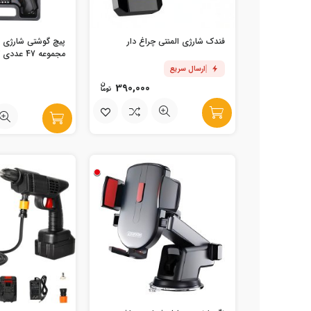
فندک شارژی المنتی چراغ دار
مجموعه 47 عددی کد SU-47
ارسال سریع
390,000