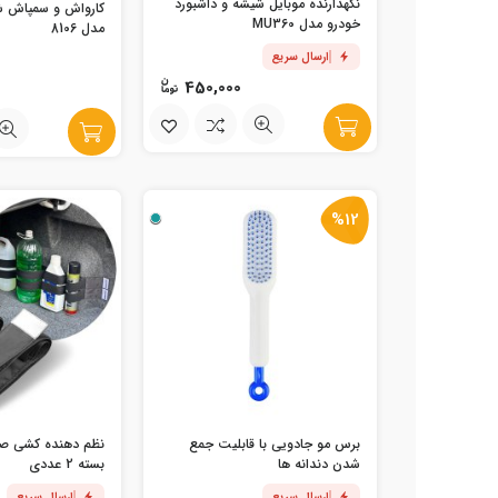
نگهدارنده موبایل شیشه و داشبورد
خودرو مدل MU360
مدل 8106
ارسال سریع
450,000
%12
برس مو جادویی با قابلیت جمع
نظم دهنده کشی ص
شدن دندانه ها
بسته 2 عددی
ارسال سریع
ارسال سریع