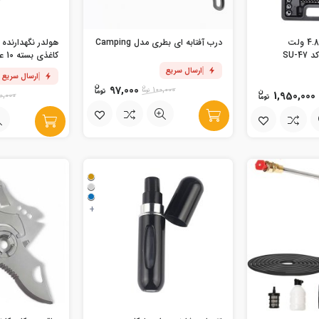
پیچ گوشتی شارژی 4.8 ولت
درب آفتابه ای بطری مدل Camping
هولدر نگهدارنده 
کاغذی بسته 10 عددی
ارسال سریع
ارسال سریع
97,000
100,000
1,950,000
0,000
+