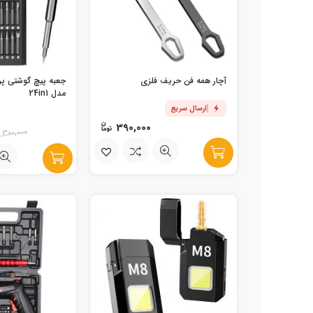
آچار همه فن حریف فلزی
جعبه پیچ گوشتی پر
مدل 24in1
ارسال سریع
390,000
300,000