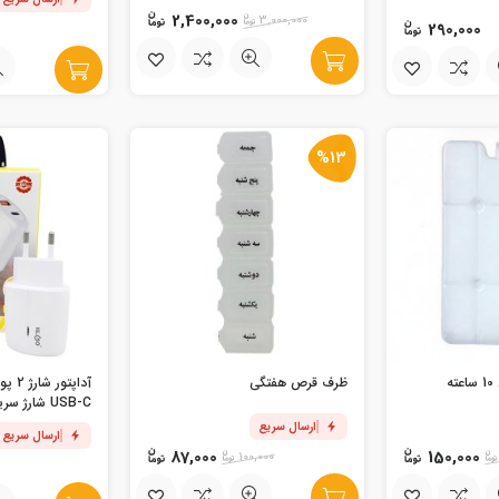
2,400,000
3,000,000
290,000
%13
ه
ظرف قرص هفتگی
مدل PD-400
ارسال سریع
ارسال سریع
87,000
150,000
100,000