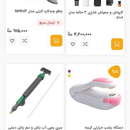
چاقو چندکاره کارتی مدل MrWolf
کارواش و سمپاش شارژی 3 حالته مدل
8106
ارسال سریع
175,000
4,600,000
%5
دستگاه پلمپ حرارتی کیسه
سری پمپی آب پاش و سم پاش دستی