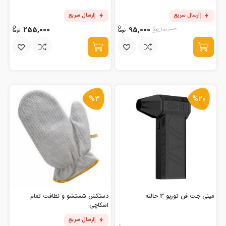
ارسال سریع
ارسال سریع
255,000
95,000
100,000
%3
%20
مینی جت فن توربو 3 حالته
دستکش شستشو و نظافت تمام
اسکاچی
ارسال سریع