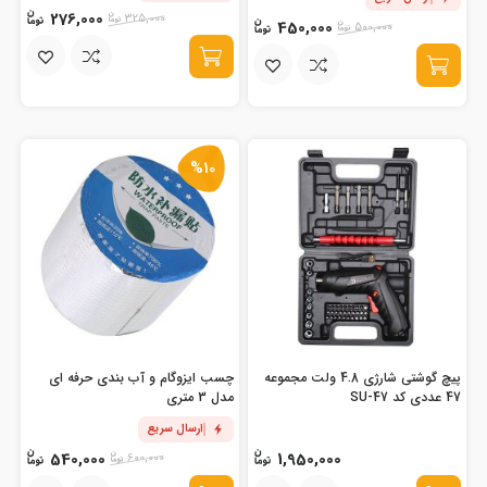
276,000
325,000
450,000
500,000
%10
پیچ گوشتی شارژی 4.8 ولت مجموعه
چسب ایزوگام و آب بندی حرفه ای
47 عددی کد SU-47
مدل 3 متری
ارسال سریع
540,000
1,950,000
600,000