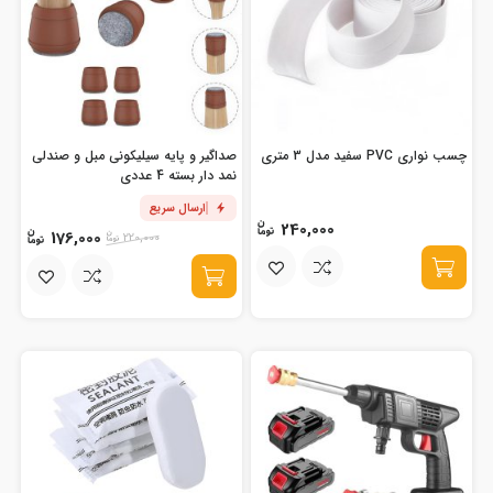
چسب نواری PVC سفید مدل 3 متری
صداگیر و پایه سیلیکونی مبل و صندلی
نمد دار بسته 4 عددی
ارسال سریع
240,000
176,000
220,000