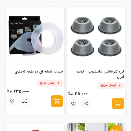
لرزه گیر ماشین لباسشویی - تولید
چسب شیشه ای دو طرفه 5 متری
ایران
ارسال سریع
ارسال سریع
235,000
115,000