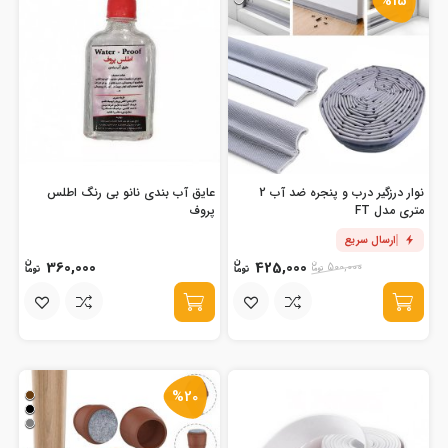
%15
نوار درزگیر درب و پنجره ضد آب 2
عایق آب بندی نانو بی رنگ اطلس
متری مدل FT
پروف
ارسال سریع
360,000
425,000
500,000
%20