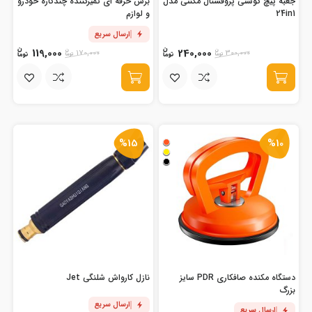
جعبه پیچ گوشتی پروفشنال مگنتی مدل
برس حرفه ای تمیزکننده چندکاره خودرو
24in1
و لوازم
ارسال سریع
119,000
240,000
170,000
300,000
%15
%10
دستگاه مکنده صافکاری PDR سایز
نازل کارواش شلنگی Jet
بزرگ
ارسال سریع
ارسال سریع