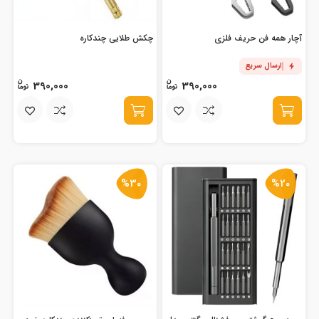
آچار همه فن حریف فلزی
چکش طلایی چندکاره
ارسال سریع
390,000
390,000
%30
%20