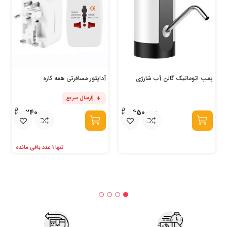
پمپ اتوماتیک گالن آب شارژی
آداپتور مسافرتی همه کاره
ارسال سریع
240,000
650,000
تنها 1 عدد باقی مانده