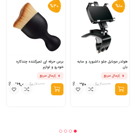
%30
%10
هولدر موبایل جلو داشبورد و سایه
برس حرفه ای تمیزکننده چندکاره
بان
خودرو و لوازم
ارسال سریع
ارسال سریع
119,000
270,000
170,000
300,000