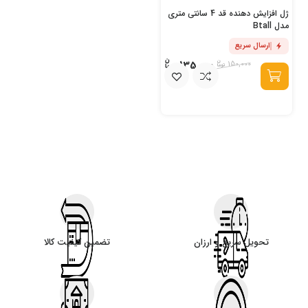
ژل افزایش دهنده قد 4 سانتی متری
مدل Btall
ارسال سریع
135,000
150,000
تحویل سریع و ارزان
تضمین کیفیت کالا