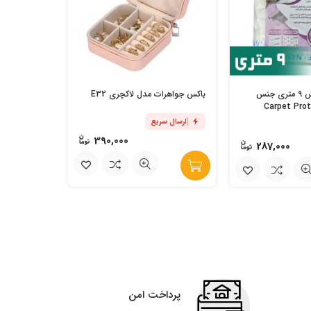
چوب لباسی و
محافظ ریشه فرش 9 متری جنس
باکس جواهرات مدل لاکچری E32
ارسال س
ارسال سریع
390,000
287,000
پرداخت امن