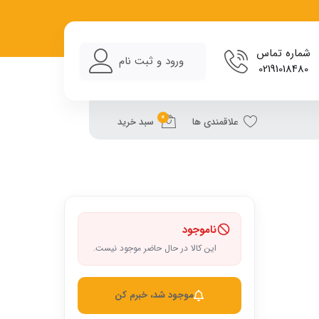
شماره تماس
ورود و ثبت نام
02191018480
0
علاقمندی ها
سبد خرید
ناموجود
این کالا در حال حاضر موجود نیست.
موجود شد، خبرم کن