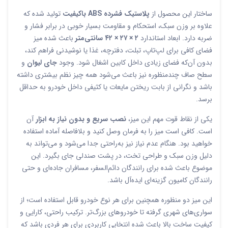
ساختار این محصول از
پلاستیک فشرده ABS باکیفیت
تولید شده که
علاوه بر وزن سبک، استحکام و مقاومت بسیار خوبی در برابر فشار و
ضربه دارد. ابعاد استاندارد
۲ × ۲۷ × ۴۲ سانتی‌متر
باعث شده میز
فضای کافی برای لپ‌تاپ، تبلت، دفترچه، غذا یا نوشیدنی فراهم کند،
بدون آن‌که فضای زیادی داخل کابین اشغال شود. وجود
جای لیوان
و
سطح صاف چندمنظوره نیز باعث می‌شود همه چیز نظم بیشتری داشته
باشد و نگرانی از بابت ریختن مایعات یا کثیفی داخل خودرو به حداقل
برسد.
یکی از نقاط قوت مهم این میز،
نصب سریع و بدون نیاز به ابزار
آن
است. کافی است میز را به فرمان وصل کنید و بلافاصله آماده استفاده
خواهید بود. هنگام عدم نیاز نیز به‌راحتی جدا می‌شود و می‌تواند به
دلیل وزن سبک و طراحی تخت، در پشت صندلی جای بگیرد. این
موضوع باعث شده برای رانندگان دائم‌السفر، مسافران جاده‌ای و حتی
رانندگان کامیون گزینه‌ای ایده‌آل باشد.
این میز دو منظوره همچنین برای هر نوع خودرو قابل استفاده است؛ از
سواری‌های شهری گرفته تا خودروهای بزرگ‌تر. ترکیب راحتی، کارایی و
کیفیت ساخت بالا باعث شده انتخابی کاربردی برای هر فردی باشد که