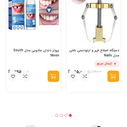
دستگاه اصلاح فرم و ارتودنسی ناخن
پروتز دندان جادویی مدل South
مدل Nails
Moon
ارسال سریع
295,000
95,000
125,000