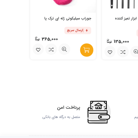
مسواک سیلیک
کودک
ددی ابزار تمیز کننده
جوراب سیلیکونی ژله ای ترک پا
ارسال س
ارسال سریع
365,000
135,000
پرداخت امن
یم
متصل به درگاه های بانکی