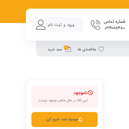
شماره تماس
ورود و ثبت نام
02191018480
0
علاقمندی ها
سبد خرید
ناموجود
این کالا در حال حاضر موجود نیست.
موجود شد، خبرم کن