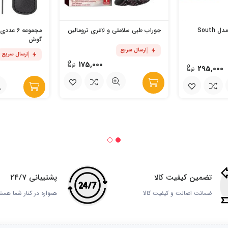
پروتز دندان جادویی مدل South
جوراب طبی سلامتی و لاغری ترومالین
مجموعه 6 ع
گوش
ارسال سریع
ارسال سریع
175,000
295,000
تضمین کیفیت کالا
پشتیبانی 24/7
ضمانت اصالت و کیفیت کالا
همواره در کنار شما هست